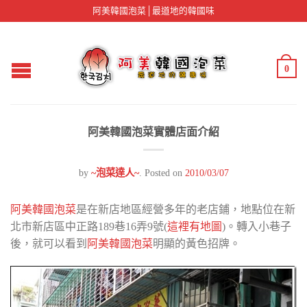
阿美韓國泡菜│最道地的韓國味
0
阿美韓國泡菜實體店面介紹
by
~泡菜達人~
.
Posted on
2010/03/07
阿美韓國泡菜
是在新店地區經營多年的老店鋪，地點位在新
北市新店區中正路189巷16弄9號(
這裡有地圖
)。轉入小巷子
後，就可以看到
阿美韓國泡菜
明顯的黃色招牌。