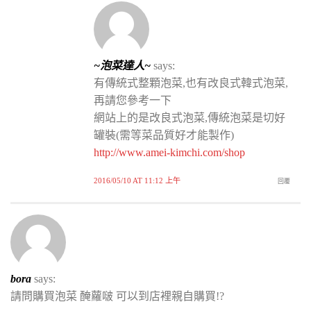
~泡菜達人~
says:
有傳統式整顆泡菜,也有改良式韓式泡菜,
再請您參考一下
網站上的是改良式泡菜,傳統泡菜是切好
罐裝(需等菜品質好才能製作)
http://www.amei-kimchi.com/shop
2016/05/10 AT 11:12 上午
回覆
bora
says:
請問購買泡菜 醃蘿啵 可以到店裡親自購買!?