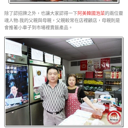
除了認招牌之外，也讓大家認得一下
阿美韓國泡菜
的兩位靈
魂人物-我的父親與母親，父親較常在店裡顧店，母親則是
會推著小車子到市場裡賣飯產品。