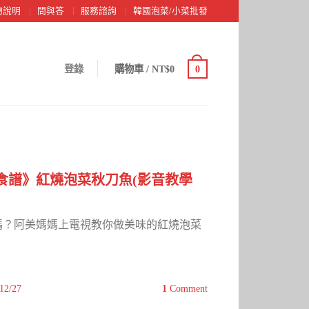
物說明
問與答
服務諮詢
韓國泡菜/小菜批發
登錄
購物車
/
NT$0
0
食譜》紅燒泡菜秋刀魚(影音教學
嗎？阿美媽媽上電視教你做美味的紅燒泡菜
12/27
1
Comment