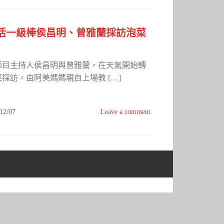
活一級棒侯昌明、曾雅蘭採訪泡菜
節目主持人侯昌明與曾雅蘭，在天氣開始轉
採訪，由阿美媽媽親自上場教 […]
12/07
Leave a comment