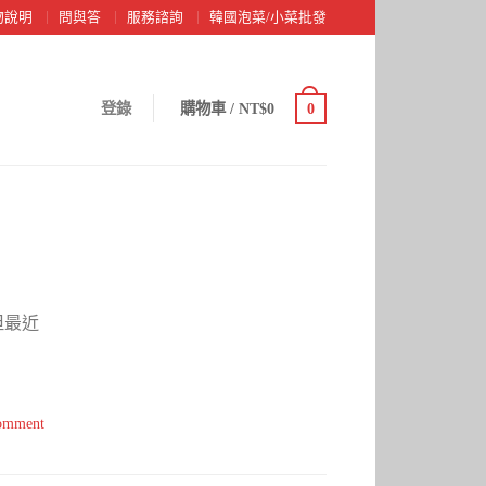
物說明
問與答
服務諮詢
韓國泡菜/小菜批發
登錄
購物車
/
NT$0
0
但最近
comment