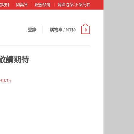
物說明
問與答
服務諮詢
韓國泡菜/小菜批發
登錄
購物車
/
NT$0
0
敬請期待
/01/15