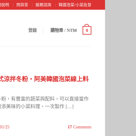
物說明
問與答
服務諮詢
韓國泡菜/小菜批發
登錄
購物車
/
NT$0
0
式涼拌冬粉‧阿美韓國泡菜線上料
冬粉，有豐富的蔬菜與配料，可以直接當作
添美味的小菜料理，一次製作 […]
01/25
17
Comments