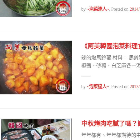
by
~泡菜達人~
.
Posted on
2014/
《阿美韓國泡菜料理
辣的燉馬鈴薯 材料： 馬
椒醬、砂糖、白芝麻各一湯匙
by
~泡菜達人~
.
Posted on
2013/
中秋烤肉吃膩了嗎？
年年都有、年年都期待的