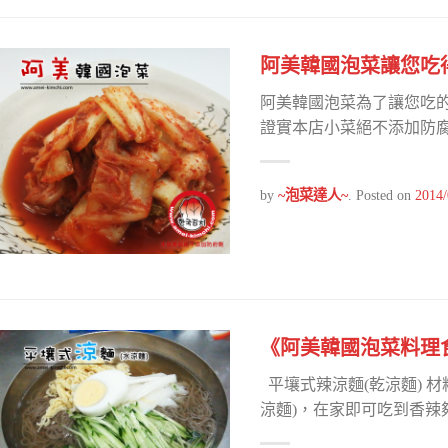
阿美韓國泡菜讓您吃
阿美韓國泡菜為了讓您吃
證實本店小菜絕不添加防腐
by
~泡菜達人~
.
Posted on
2014/
《阿美韓國泡菜料理
平壤式辣涼麵(乾涼麵) 
涼麵)，在家即可吃到香辣夠