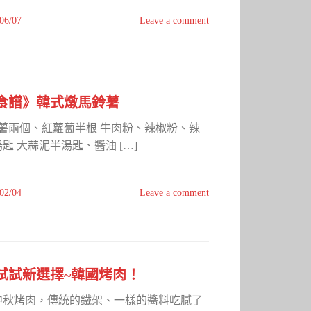
06/07
Leave a comment
食譜》韓式燉馬鈴薯
鈴薯兩個、紅蘿蔔半根 牛肉粉、辣椒粉、辣
 大蒜泥半湯匙、醬油 […]
02/04
Leave a comment
試試新選擇~韓國烤肉！
中秋烤肉，傳統的鐵架、一樣的醬料吃膩了