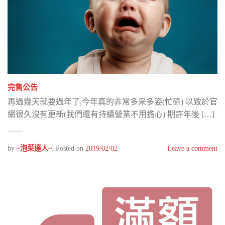
完售公告
再過幾天就要過年了,今年真的非常多采多姿(忙碌) 以致於官
網很久沒有更新(我們還有持續營業不用擔心) 期許年後 […]
by
~泡菜達人~
.
Posted on
2019/02/02
Leave a comment