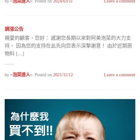
by
~泡菜達人~
.
Posted on
2024/03/11
Leave a comment
調漲公告
親愛的顧客，您好： 感謝您長期以來對阿美泡菜的大力支
持， 因為您的支持在此先向您表示深摯謝意！ 由於近期原
物料 […]
by
~泡菜達人~
.
Posted on
2021/11/12
Leave a comment