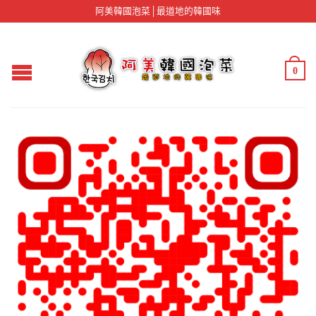
阿美韓國泡菜│最道地的韓國味
0