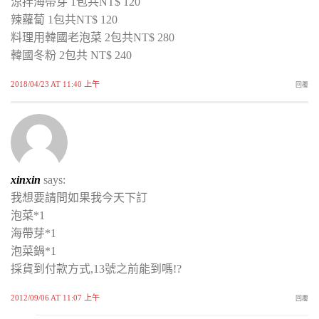
涼拌海帶芽 1包共NT$ 120
辣蘿蔔 1包共NT$ 120
料理用韓國老泡菜 2包共NT$ 280
韓國冬粉 2包共 NT$ 240
2018/04/23 AT 11:40 上午
回覆
xinxin
says:
我想要請問如果我今天下訂
泡菜*1
海帶芽*1
泡菜鍋*1
採貨到付款方式,13號之前能到嗎!?
2012/09/06 AT 11:07 上午
回覆