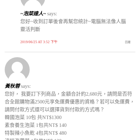
~泡菜達人~
says:
您好~收到訂單後會再幫您統計~電腦無法像人腦
靈活判斷
2019/06/25 AT 3:52 下午
回覆
黃秋蓉
says:
您好， 我要訂下列商品，金額合計約2,680元，請問是否符
合全館購物滿2500元享免運費優惠的資格？若可以免運費，
請問付款方式還可以選擇貨到付款的方式嗎？
韓國泡菜 10包 共NT$1300
素食養生泡菜 1包共NT$ 140
特製辣小魚乾 4包共NT$ 480