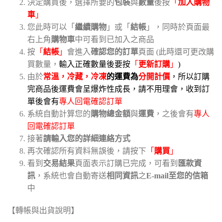
決定購買後，選擇所要的
包裝
與
數量
後按
「
加入購物
車
」
您此時可以「
繼續購物
」或「
結帳
」，同時於頁面最
右上角
購物車
中可看到已加入之商品
按
「
結帳
」
會進入
確認您的訂單
頁面 (此時還可更改購
買數量，
輸入正確數量後要按
「
更新訂購
」
)
由於
常溫，冷藏，冷凍
的運費為
分開計價
，所以訂購
完商品後運費會呈爆炸性成長，請不用理會，收到訂
單後會有
專人回電確認訂單
系統自動計算您的
購物總金額
與
運費
，之後會有
專人
回電確認訂單
接著
請輸入您的詳細連絡方式
再次確認所有資料無誤後，請按下
「
購買
」
看到
交易結果
頁面表示訂購已完成，可看到
匯款資
訊
，系統也會自動寄送
相同資訊
之
E-mail至您的信箱
中
【轉帳與出貨說明】