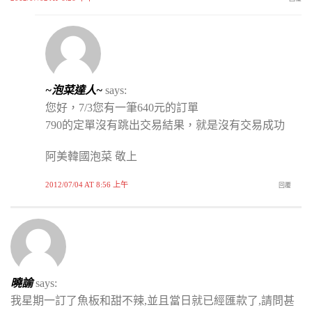
~泡菜達人~
says:
您好，7/3您有一筆640元的訂單
790的定單沒有跳出交易結果，就是沒有交易成功
阿美韓國泡菜 敬上
2012/07/04 AT 8:56 上午
回覆
曉諭
says:
我星期一訂了魚板和甜不辣,並且當日就已經匯款了,請問甚