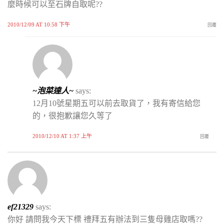
麼時候可以至石牌自取呢??
2010/12/09 AT 10:58 下午
回覆
~泡菜達人~
says:
12月10號星期五可以前去取貨了，我有寄信給您
的，很抱歉讓您久等了
2010/12/10 AT 1:37 上午
回覆
ef21329
says:
你好 請問我今天下標 禮拜五有辦法到三隻母雞店取嗎??