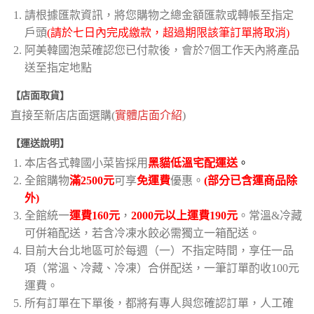
請根據匯款資訊，將您購物之總金額匯款或轉帳至指定
戶頭
(請於七日內完成繳款，超過期限該筆訂單將取消)
阿美韓國泡菜確認您已付款後，會於7個工作天內將產品
送至指定地點
【店面取貨】
直接至新店店面選購(
實體店面介紹
)
【運送說明】
本店各式韓國小菜皆採用
黑貓低溫宅配運送
。
全館購物
滿2500元
可享
免運費
優惠。
(部分已含運商品除
外)
全館統一
運費160元
，
2000元以上運費190元
。常溫&冷藏
可併箱配送，若含冷凍水餃必需獨立一箱配送。
目前大台北地區可於每週（一）不指定時間，享任一品
項（常溫、冷藏、冷凍）合併配送，一筆訂單酌收100元
運費。
所有訂單在下單後，都將有專人與您確認訂單，人工確