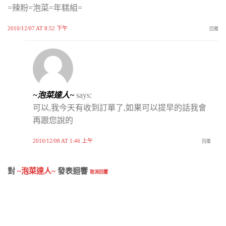
=辣粉=泡菜=年糕組=
2010/12/07 AT 8:52 下午
回覆
~泡菜達人~
says:
可以,我今天有收到訂單了,如果可以提早的話我會
再跟您說的
2010/12/08 AT 1:46 上午
回覆
對
~泡菜達人~
發表迴響
取消回覆