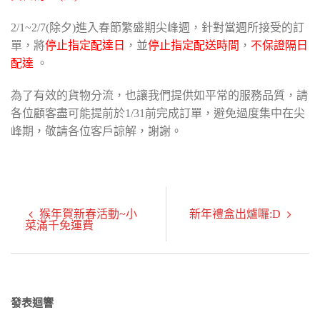
2/1~2/7(除夕)進入春節繁盛期尖峰週，針對當週所接受的訂
單，將
停止指定配達日
，並
停止指定配送時間
，
不保證隔日
配達
。
為了有效的貨物分流，也讓我們提供如平常的服務品質，請
各位顧客盡可能提前於1/31前完成訂單，避免過度集中在尖
峰期，敬請各位客戶諒解，謝謝。
猴年賀新春活動~小
新年禮盒出爐囉:D
菜滿千免運費
發表迴響