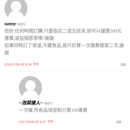
sunny
says:
您好:任何時間訂購,只要指定二或五送貨,就可以優惠100元
運費,是這個意思嗎?謝謝
如果同時訂了常溫,冷藏食品,是只計算一次運費還是二次,謝
謝
2016/11/06 AT 6:34 下午
回覆
~泡菜達人~
says:
一次喔,所有品項混和只需100運費
2017/05/09 AT 8:07 下午
回覆