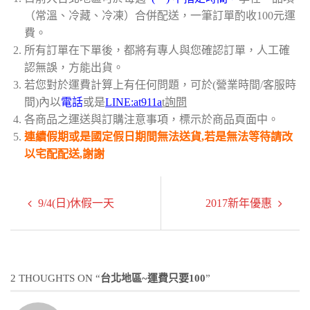
（常溫、冷藏、冷凍）合併配送，一筆訂單酌收100元運
費。
所有訂單在下單後，都將有專人與您確認訂單，人工確
認無誤，方能出貨。
若您對於運費計算上有任何問題，可於(營業時間/客服時
間)內以
電話
或是
LINE:at911a
t詢問
各商品之運送與訂購注意事項，標示於商品頁面中。
連續假期或是國定假日期間無法送貨,若是無法等待請改
以宅配配送,謝謝
9/4(日)休假一天
2017新年優惠
2 THOUGHTS ON “
台北地區~運費只要100
”