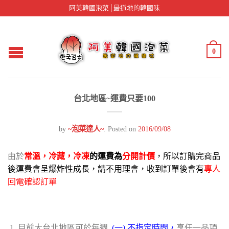
阿美韓國泡菜│最道地的韓國味
0
台北地區~運費只要100
by
~泡菜達人~
.
Posted on
2016/09/08
由於
常溫，冷藏，冷凍
的運費為
分開計價
，所以訂購完商品
後運費會呈爆炸性成長，請不用理會，收到訂單後會有
專人
回電確認訂單
目前大台北地區可於每週
(一) 不指定時間，
享任一品項