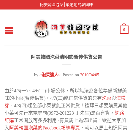
阿美韓國泡菜│最道地的韓國味
0
阿美韓國泡菜清明節暫停供貨公告
by
~泡菜達人~
.
Posted on
2010/04/05
由於4/5(一)、4/6(二)市場公休，所以無法為各位準備新鮮美
味的小菜(暫停供貨)，4/7(三)能正常供貨的只有
泡菜
與
海帶
芽
，4/8(四)起全部小菜就能正常供貨！
禮拜三想要購買其他
小菜可先行來電尋問(0972-201223 丁先生)是否有貨，
網路
訂購
正常開放可多多利用~有貨馬上為您出貨，歡迎大家加
入
阿美韓國泡菜的Facebook粉絲專頁
，就可以馬上知道阿美