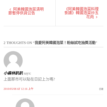
《阿美韓國泡菜料理
阿美韓國泡菜清明
食譜》韓國泡菜炒五
節暫停供貨公告
花肉
2 THOUGHTS ON “
我愛阿美韓國泡菜！粉絲試吃抽獎活動
”
小森林趴趴
says:
上面那市可以貼在日記上ㄉ嗎?
2010/05/08 AT 12:16 上午
回覆