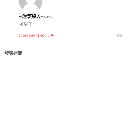
~泡菜達人~
says:
可以ㄚ
2010/05/09 AT 6:22 上午
回覆
發表迴響