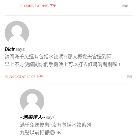
2013/04/27 AT 9:03 下午
回覆
Blair
says:
請問滿千免運有包括水餃嗎??那大概幾天會送到阿..
早上不方便請問你們手機晚上可以打去訂購嗎謝謝喔!!
2013/02/05 AT 12:02 上午
回覆
~泡菜達人~
says:
滿千免運優惠~沒有包括水餃系列
九點以前打都還OK