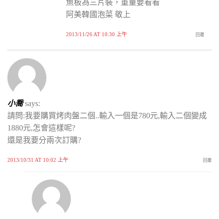
魚板為三片裝，重量要看看
阿美韓國泡菜 敬上
2013/11/26 AT 10:30 上午
回覆
小喬
says:
請問:我要購買烤肉盤二個..輸入一個是780元,輸入二個變成
1880元,怎會這樣呢?
還是我要分兩次訂購?
2013/10/31 AT 10:02 上午
回覆