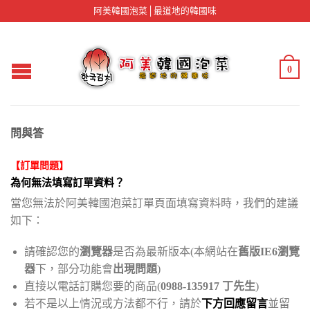
阿美韓國泡菜│最道地的韓國味
0
問與答
【訂單問題】
為何無法填寫訂單資料？
當您無法於阿美韓國泡菜訂單頁面填寫資料時，我們的建議
如下：
請確認您的
瀏覽器
是否為最新版本(本網站在
舊版IE6瀏覽
器
下，部分功能會
出現問題
)
直接以電話訂購您要的商品(
0988-135917 丁先生
)
若不是以上情況或方法都不行，請於
下方回應留言
並留