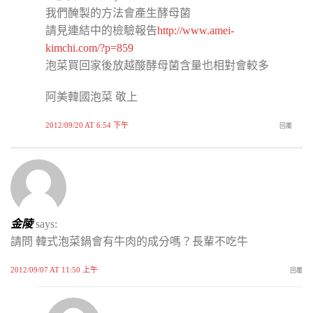
我們醃製的方法會產生酵母菌
請見連結中的檢驗報告
http://www.amei-
kimchi.com/?p=859
泡菜買回家後放越酸酵母菌含量也相對會較多
阿美韓國泡菜 敬上
2012/09/20 AT 6:54 下午
回覆
金陵
says:
請問 韓式泡菜鍋會有牛肉的成分嗎？長輩不吃牛
2012/09/07 AT 11:50 上午
回覆