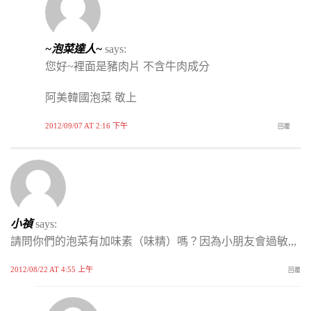
~泡菜達人~
says:
您好~裡面是豬肉片 不含牛肉成分
阿美韓國泡菜 敬上
2012/09/07 AT 2:16 下午
回覆
小禎
says:
請問你們的泡菜有加味素（味精）嗎？因為小朋友會過敏,,,
2012/08/22 AT 4:55 上午
回覆