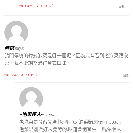
2021/02/25 AT 8:44 下午
回覆
曉蓓
says:
請問傳統的韓式泡菜是哪一個呢？因為只有看到老泡菜跟泡
菜。我不要調整過得台式口味。
2020/04/26 AT 11:49 上午
回覆
~泡菜達人~
says:
老泡菜是發酵完全料理用(ex.泡菜鍋.炒五花…etc.)
泡菜是剛做好未發酵的,味道會稍微生一點,依個人