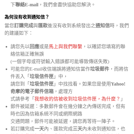
下
聯絡E-mail
，我們會盡快協助您解決。
為何沒有收到通知信？
當您
訂購完成
與
匯款
後沒有收到系統發出之
通知信
時，我們
的建議如下：
請您先以
回應
或是
馬上與我們聯繫
，以確認您填寫的聯
絡信箱正確無誤
(一個字母或符號輸入錯誤都可能導致傳送失敗)
可能您的E-mail收信端誤將通知信當作
垃圾郵件
，而將信
件丟入「
垃圾信件匣
」中，
請您到「
垃圾信件匣
」中找找看。如果您是使用
Yahoo!
奇摩的電子郵件信箱
，處理方
式請參考「
我想收的信被收到垃圾信件匣，為什麼？
」
郵件被延遲：多數郵件會在幾分鐘之內傳送完成，但有
時也因為信箱系統不同或網際網路
交通問題，郵件可能被延遲，請您再等待一陣子。
若訂購完成
一天
內、匯款完成
三天
內未收到通知信，也