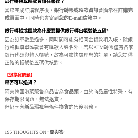
銀行轉帳或匯款資訊在哪裡？
當您完成訂購程序後，
銀行轉帳或匯款資訊
會顯示在
訂購完
成頁面
中，同時也會寄到
您的E-mail信箱
中。
銀行轉帳或匯款為什麼要提供銀行轉出帳號後五碼?
因為訂單數量過多，同時間可能有相同金額款項入帳，除銀
行臨櫃填單匯款會有匯款人姓名外，若以ATM轉帳僅有各家
銀行代碼與轉入帳號，故為可盡快處理您的訂單，請您提供
正確的帳號後五碼供核對。
【退換貨問題】
是否可以退貨？
阿美韓國泡菜販售商品皆為
食品類
，由於商品屬性特殊，有
保存期限
問題，
無法退貨
。
但仍享有
新品瑕疵
無條件
換貨
的售後服務。
195 THOUGHTS ON “
問與答
”