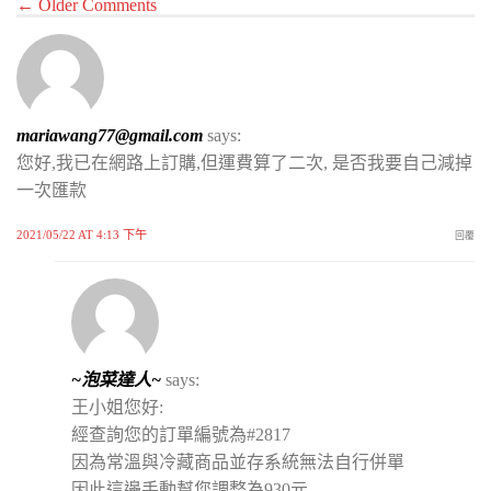
← Older Comments
mariawang77@gmail.com
says:
您好,我已在網路上訂購,但運費算了二次, 是否我要自己減掉
一次匯款
2021/05/22 AT 4:13 下午
回覆
~泡菜達人~
says:
王小姐您好:
經查詢您的訂單編號為#2817
因為常溫與冷藏商品並存系統無法自行併單
因此這邊手動幫您調整為930元