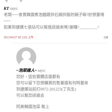
KT
says:
老闆~~~會賣韓國煮泡麵跟拌石鍋拌飯的鍋子嘛?好想要唷
~~~
如果到捷運七張站可以幫我送過來嗎?謝囉^_________^
2013/04/27 AT 2:02 上午
回覆
~泡菜達人~
says:
您好，這些實體店面都有
您可以留下您想購買的售量還有何時要來
到捷運站前打0972-201223(丁先生)
可以幫您送過去
阿美韓國泡菜 敬上