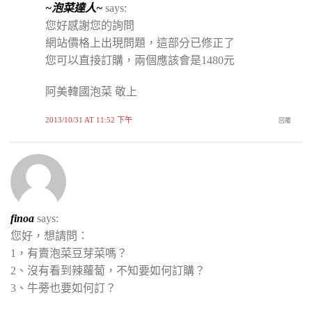
~泡菜達人~
says:
您好感謝您的詢問
網站價格上出現問題，這部分已修正了
您可以直接訂購，兩個應該會是1480元
阿美韓國泡菜 敬上
2013/10/31 AT 11:52 下午
回覆
finoa
says:
您好，想請問：
1，有賣泡菜豆芽菜嗎？
2、沒有看到辣蘿蔔，不知要如何訂購？
3、牛蒡也要如何訂？