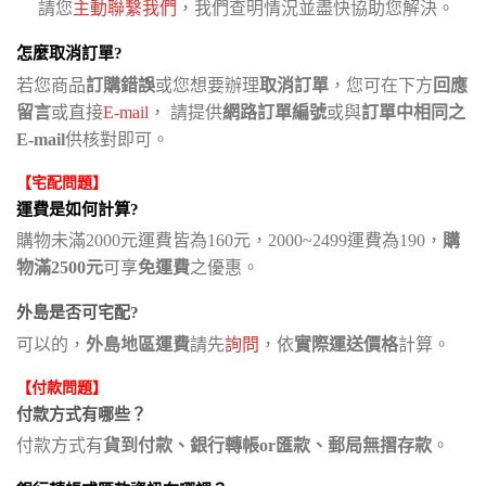
請您
主動聯繫我們
，我們查明情況並盡快協助您解決。
怎麼取消訂單?
若您商品
訂購錯誤
或您想要辦理
取消訂單
，您可在下方
回應
留言
或直接
E-mail
， 請提供
網路訂單編號
或與
訂單中相同之
E-mail
供核對即可。
【宅配問題】
運費是如何計算?
購物未滿2000元運費皆為160元，2000~2499運費為190，
購
物滿2500元
可享
免運費
之優惠。
外島是否可宅配?
可以的，
外島地區運費
請先
詢問
，依
實際運送價格
計算。
【付款問題】
付款方式有哪些？
付款方式有
貨到付款、銀行轉帳or匯款、郵局無摺存款
。