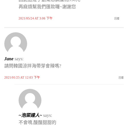
再麻煩幫我們匯款囉~謝謝您
2021/05/24 AT 3:06 下午
回覆
Jane
says:
請問韓國涼拌海帶芽會辣嗎?
2021/01/25 AT 12:03 下午
回覆
~泡菜達人~
says:
不會唷,酸酸甜甜的