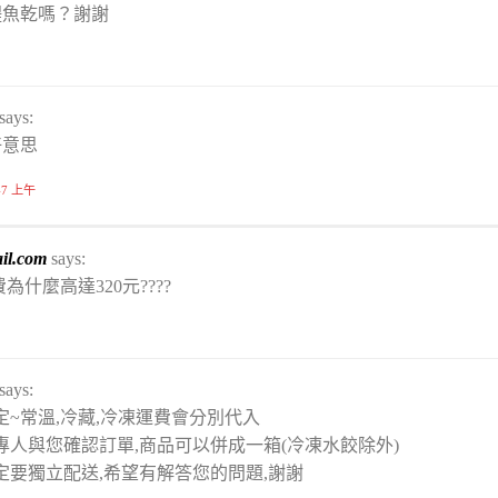
鯷魚乾嗎？謝謝
says:
好意思
:47 上午
il.com
says:
為什麼高達320元????
says:
定~常溫,冷藏,冷凍運費會分別代入
專人與您確認訂單,商品可以併成一箱(冷凍水餃除外)
定要獨立配送,希望有解答您的問題,謝謝