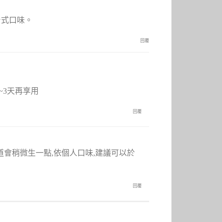
台式口味。
回覆
~3天再享用
回覆
,味道會稍微生一點,依個人口味,建議可以於
回覆