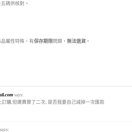
後五碼供核對。
商品屬性特殊，有
保存期限
問題，
無法退貨
。
。
il.com
says:
上訂購,但運費算了二次, 是否我要自己減掉一次匯款
says: