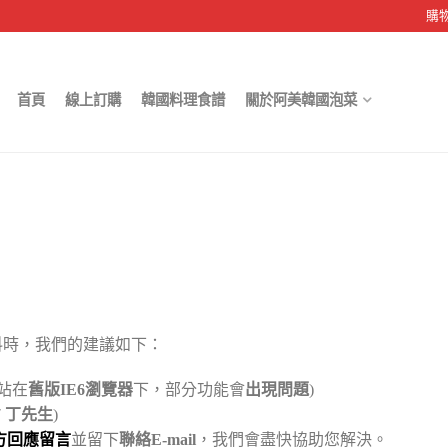
購
首頁
線上訂購
韓國料理食譜
關於阿美韓國泡菜
料時，我們的建議如下：
站在
舊版IE6瀏覽器
下，部分功能會
出現問題
)
17 丁先生
)
方回應留言
並留下
聯絡E-mail
，我們會盡快協助您解決。