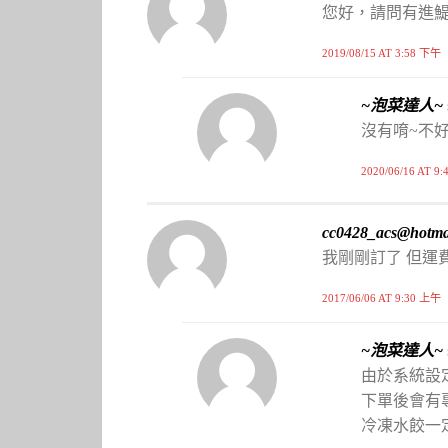
您好，請問有進
2019/08/15 AT 3:58 下午
~泡菜達人~
沒有唷~不
2020/06/16 AT 9
cc0428_acs@hotma
我剛剛訂了 但運費
2017/06/06 AT 9:30 上午
~泡菜達人~
由於系統設
下單後會有
冷凍水餃一