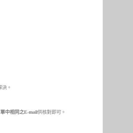
解決。
單中相同之E-mail
供核對即可。