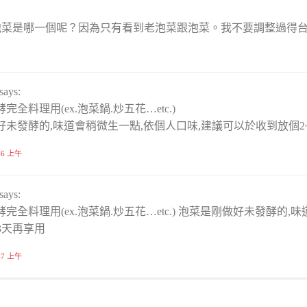
泡菜是哪一個呢？因為只有看到老泡菜跟泡菜。我不要調整過得
says:
全料理用(ex.泡菜鍋.炒五花…etc.)
好未發酵的,味道會稍微生一點,依個人口味,建議可以於收到放個2
:46 上午
says:
完全料理用(ex.泡菜鍋.炒五花…etc.) 泡菜是剛做好未發酵的
3天再享用
:47 上午