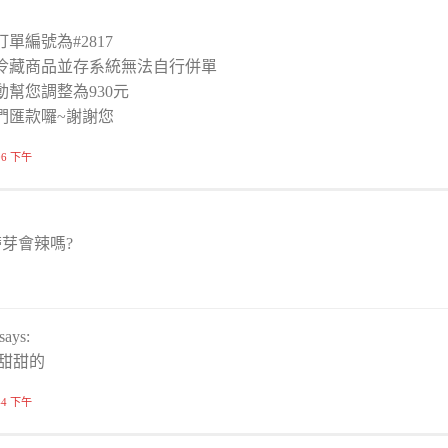
單編號為#2817
冷藏商品並存系統無法自行併單
幫您調整為930元
們匯款囉~謝謝您
:06 下午
芽會辣嗎?
says:
酸甜甜的
:44 下午