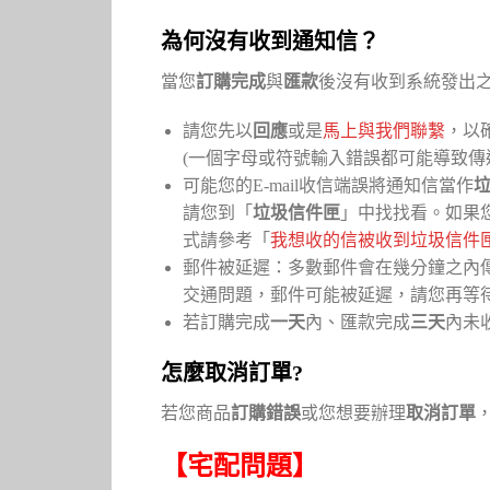
為何沒有收到通知信？
當您
訂購完成
與
匯款
後沒有收到系統發出
請您先以
回應
或是
馬上與我們聯繫
，以
(一個字母或符號輸入錯誤都可能導致傳
可能您的E-mail收信端誤將通知信當作
請您到「
垃圾信件匣
」中找找看。如果
式請參考「
我想收的信被收到垃圾信件
郵件被延遲：多數郵件會在幾分鐘之內
交通問題，郵件可能被延遲，請您再等
若訂購完成
一天
內、匯款完成
三天
內未
怎麼取消訂單?
若您商品
訂購錯誤
或您想要辦理
取消訂單
【宅配問題】