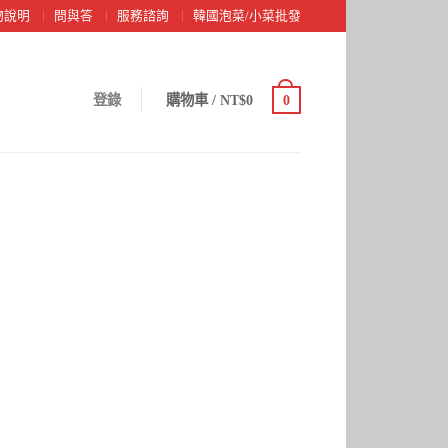
物說明
問與答
服務諮詢
韓國泡菜/小菜批發
登錄
購物車
/
NT$0
0