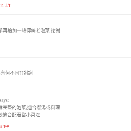
0:11 上午
訂單再追加一罐傳統老泡菜 謝謝
有何不同??謝謝
says:
酵完整的泡菜,適合煮湯或料理
較適合配著當小菜吃
:08 下午