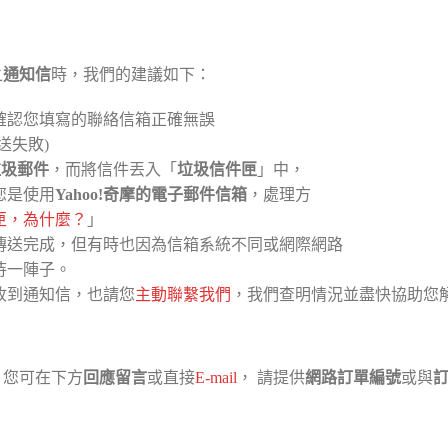
之
通知信
時，我們的建議如下：
確認您填寫的聯絡信箱正確無誤
送失敗)
垃圾郵件
，而將信件丟入「
垃圾信件匣
」中，
您是使用
Yahoo!奇摩的電子郵件信箱
，處理方
匣，為什麼？
」
傳送完成，但有時也因為信箱系統不同或網際網路
待一陣子。
收到通知信，也請您
主動聯繫我們
，我們查明情況並盡快協助您
，您可在下方
回應留言
或直接
E-mail
， 請提供
網路訂單編號
或與
訂