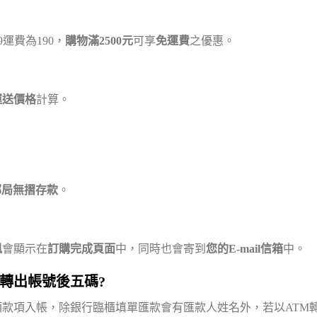
9運費為190，
購物滿2500元
可享
免運費
之優惠。
運送價格
計算。
郵局無摺存款
。
訊
會顯示在
訂購完成頁面
中，同時也會寄到
您的E-mail信箱
中。
轉出帳號後五碼?
款項入帳，除銀行臨櫃填單匯款會有匯款人姓名外，若以ATM