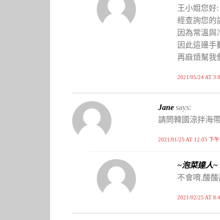
王小姐您好:
經查詢您的訂
因為常溫與
因此這邊手動
再麻煩幫我
2021/05/24 AT 3
Jane
says:
請問韓國涼拌海帶
2021/01/25 AT 12:03 下午
~泡菜達人~
不會唷,酸
2021/02/25 AT 8