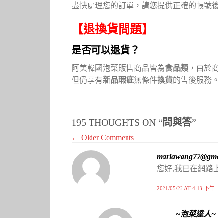
盡快處理您的訂單，請您提供正確的帳號
【退換貨問題】
是否可以退貨？
阿美韓國泡菜販售商品皆為
食品類
，由於
但仍享有
新品瑕疵
無條件
換貨
的售後服務
195 THOUGHTS ON “
問與答
”
← Older Comments
mariawang77@gma
您好,我已在網路
2021/05/22 AT 4:13 下午
~泡菜達人~